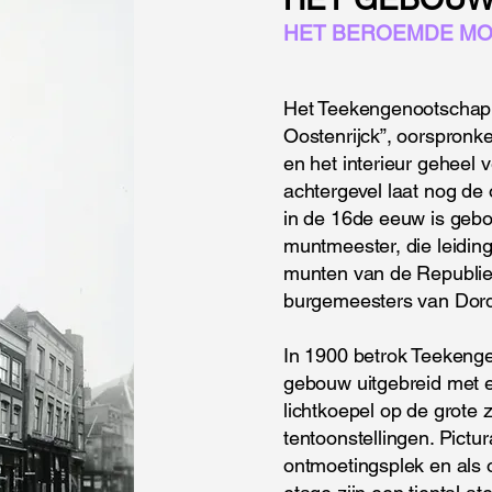
HET BEROEMDE MOO
Het Teekengenootschap P
Oostenrijck”, oorspronk
en het interieur geheel 
achtergevel laat nog de 
in de 16de eeuw is geb
muntmeester, die leidin
munten van de Republi
burgemeesters van Dordr
In 1900 betrok Teekengen
gebouw uitgebreid met e
lichtkoepel op de grote z
tentoonstellingen. Pictura
ontmoetingsplek en als 