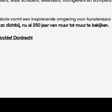
teliers, waar schilders, tekenaars, vormgevers en schrijver
istorie vormt een inspirerende omgeving voor kunstenaars
 zo dichtbij, nu al 250 jaar van muur tot muur te bekijken.
rchief Dordrecht