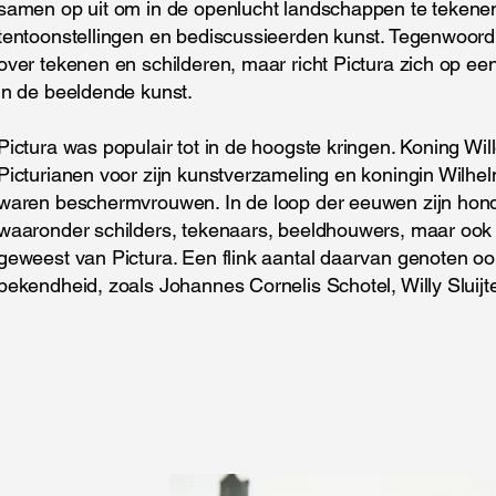
samen op uit om in de openlucht landschappen te tekene
tentoonstellingen en bediscussieerden kunst. Tegenwoordi
over tekenen en schilderen, maar richt Pictura zich op ee
in de beeldende kunst.
Pictura was populair tot in de hoogste kringen. Koning Wil
Picturianen voor zijn kunstverzameling en koningin Wilhel
waren beschermvrouwen. In de loop der eeuwen zijn hon
waaronder schilders, tekenaars, beeldhouwers, maar ook di
geweest van Pictura. Een flink aantal daarvan genoten oo
bekendheid, zoals Johannes Cornelis Schotel, Willy Sluijt