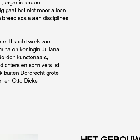
n, organiseerden
g gaat het niet meer alleen
n breed scala aan disciplines
lem II kocht werk van
mina en koningin Juliana
derden kunstenaars,
chters en schrijvers lid
k buiten Dordrecht grote
er en Otto Dicke
HET GEBOUW