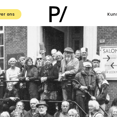
er ons
Kun