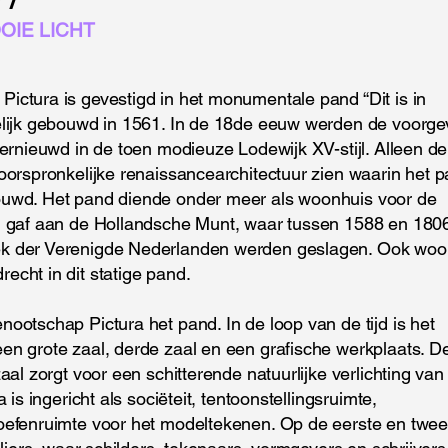
IE LICHT
ictura is gevestigd in het monumentale pand “Dit is in
elijk gebouwd in 1561. In de 18de eeuw werden de voorge
vernieuwd in de toen modieuze Lodewijk XV-stijl. Alleen de
oorspronkelijke renaissancearchitectuur zien waarin het 
ouwd. Het pand diende onder meer als woonhuis voor de
g gaf aan de Hollandsche Munt, waar tussen 1588 en 180
ek der Verenigde Nederlanden werden geslagen. Ook wo
echt in dit statige pand.
ootschap Pictura het pand. In de loop van de tijd is het
en grote zaal, derde zaal en een grafische werkplaats. D
aal zorgt voor een schitterende natuurlijke verlichting van
 is ingericht als sociëteit, tentoonstellingsruimte,
oefenruimte voor het modeltekenen. Op de eerste en twe