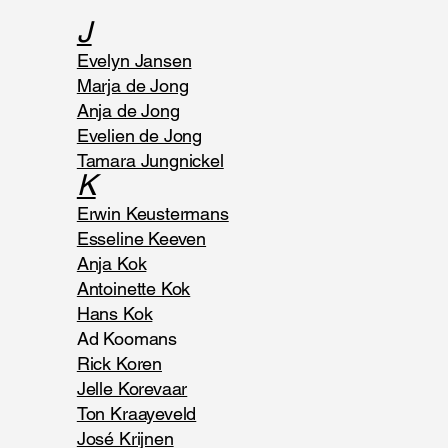
J
Evelyn Jansen
Marja de Jong
Anja de Jong
Evelien de Jong
Tamara Jungnickel
K
Erwin Keustermans
Esseline Keeven
Anja Kok
Antoinette Kok
Hans Kok
Ad Koomans
Rick Koren
Jelle Korevaar
Ton Kraayeveld
José Krijnen