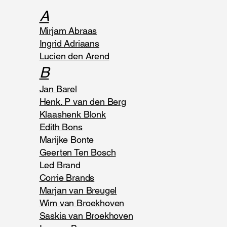
A
Mirjam Abraas
Ingrid Adriaans
Lucien den Arend
B
Jan Barel
Henk. P van den Berg
Klaashenk Blonk
Edith Bons
Marijke Bonte
Geerten Ten Bosch
Led Brand
Corrie Brands
Marjan van Breugel
Wim van Broekhoven
Saskia van Broekhoven