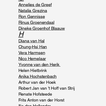
Annelies de Greef
Natalia Grezina
Ron Gennisse
Rinus Groenendaal
Dineke Groenhof Blaauw
H
Diana van Hal
Chung-Hsi Han
Vera Harmsen
Nico Hemelaar
Yvonne van den Herik
Helen Hietbrink
Anika Hochstenbach
Arthur van der Hoek
Robert Jan van 't Hoff van Strij
Renate Hofsteede
Frits Anton van der Horst
Ilja den Hollander