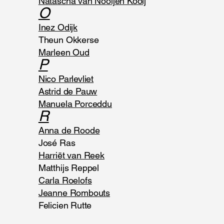
Natascha van Nooijen Kooij
O
Inez Odijk
Theun Okkerse
Marleen Oud
P
Nico Parlevliet
Astrid de Pauw
Manuela Porceddu
R
Anna de Roode
José Ras
Harriët van Reek
Matthijs Reppel
Carla Roelofs
Jeanne Rombouts
Felicien Rutte