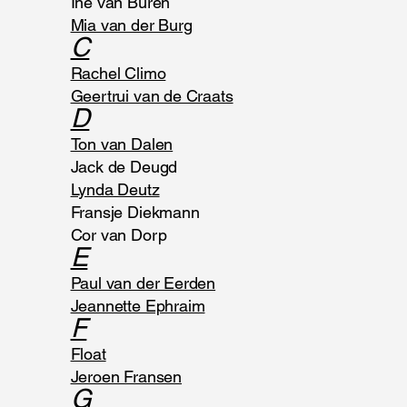
Ine van Buren
Mia van der Burg
C
Rachel Climo
Geertrui van de Craats
D
Ton van Dalen
Jack de Deugd
Lynda Deutz
Fransje Diekmann
Cor van Dorp
E
Paul van der Eerden
Jeannette Ephraim
F
Float
Jeroen Fransen
G